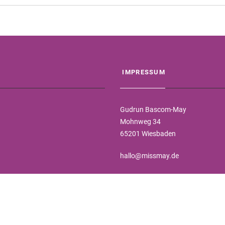
IMPRESSUM
Gudrun Bascom-May
Mohnweg 34
65201 Wiesbaden
hallo@missmay.de
Steuer-Nr. 44 735 012 861
Finanzamt Wiesbaden