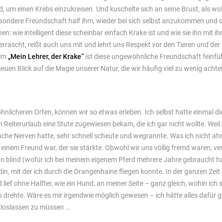
d, um einen Krebs einzukreisen. Und kuschelte sich an seine Brust, als woll
ondere Freundschaft half ihm, wieder bei sich selbst anzukommen und die
n: wie intelligent diese scheinbar einfach Krake ist und wie sie ihn mit i
überrascht, reißt auch uns mit und lehrt uns Respekt vor den Tieren und der
ilm
„Mein Lehrer, der Krake“
ist diese ungewöhnliche Freundschaft feinfüh
euen Blick auf die Magie unserer Natur, die wir häufig viel zu wenig achte
licheren Orten, können wir so etwas erleben. Ich selbst hatte einmal die
 Reiterurlaub eine Stute zugewiesen bekam, die ich gar nicht wollte. Weil
che Nerven hatte, sehr schnell scheute und wegrannte. Was ich nicht ahn
einem Freund war, der sie stärkte. Obwohl wir uns völlig fremd waren, ve
an blind (wofür ich bei meinem eigenem Pferd mehrere Jahre gebraucht ha
n, mit der ich durch die Orangenhaine fliegen konnte. In der ganzen Zeit 
 lief ohne Halfter, wie ein Hund, an meiner Seite – ganz gleich, wohin ich 
is drehte. Wäre es mir irgendwie möglich gewesen – ich hätte alles dafür
 loslassen zu müssen …