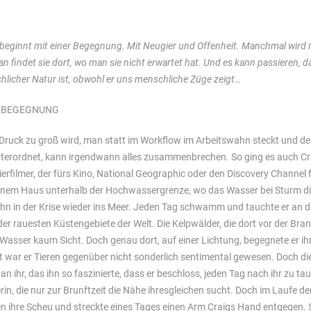
beginnt mit einer Begegnung. Mit Neugier und Offenheit. Manchmal wird
n findet sie dort, wo man sie nicht erwartet hat. Und es kann passieren, 
hlicher Natur ist, obwohl er uns menschliche Züge zeigt…
 BEGEGNUNG
 Druck zu groß wird, man statt im Workflow im Arbeitswahn steckt und d
erordnet, kann irgendwann alles zusammenbrechen. So ging es auch Cra
Tierfilmer, der fürs Kino, National Geographic oder den Discovery Channel f
nem Haus unterhalb der Hochwassergrenze, wo das Wasser bei Sturm di
ihn in der Krise wieder ins Meer. Jeden Tag schwamm und tauchte er an d
 der rauesten Küstengebiete der Welt. Die Kelpwälder, die dort vor der B
Wasser kaum Sicht. Doch genau dort, auf einer Lichtung, begegnete er ihr
t war er Tieren gegenüber nicht sonderlich sentimental gewesen. Doch di
an ihr, das ihn so faszinierte, dass er beschloss, jeden Tag nach ihr zu t
erin, die nur zur Brunftzeit die Nähe ihresgleichen sucht. Doch im Laufe d
 ihre Scheu und streckte eines Tages einen Arm Craigs Hand entgegen. Si