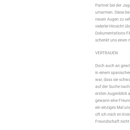
Partner bei der Jag
umarmen. Diese bes
neuen Augen zu sehe
vielerlei Hinsicht 
Dokumentations-F
schenkt uns einen n
VERTRAUEN
Doch auch an gewöhn
in einem spanischen
war, dass sie schwa
auf der Suche nach 
ersten Augenblick 
gewann eine Freundi
ein einziges Mal und
oft ich mich im Kre
Freundschaft nicht