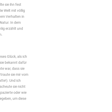
te sie ihn fest
 Welt mit völlig
hrem Verhalten in
 Natur. In dem
lig erzählt und
n.
ses Glück, als ich
 sie bekannt dafür
te war, dass sie
rtraute sie mir vom
tte!). Und ich
scheute sie nicht
spazierte oder wie
 gegeben, um diese