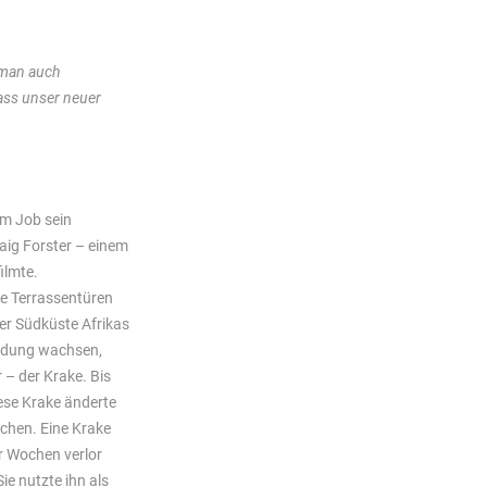
 man auch
dass unser neuer
em Job sein
ig Forster – einem
ilmte.
e Terrassentüren
er Südküste Afrikas
randung wachsen,
 – der Krake. Bis
ese Krake änderte
auchen. Eine Krake
er Wochen verlor
e nutzte ihn als