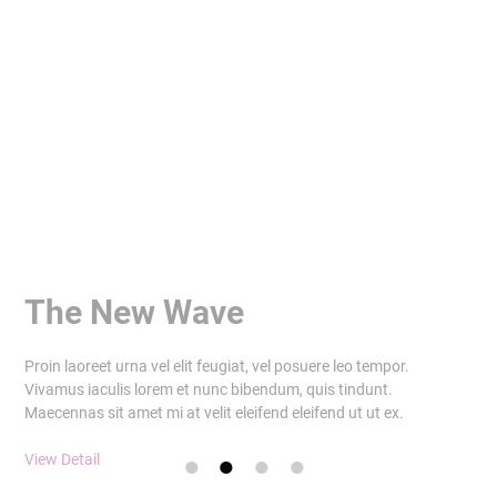
The New Wave
Proin laoreet urna vel elit feugiat, vel posuere leo tempor.
Vivamus iaculis lorem et nunc bibendum, quis tindunt.
Maecennas sit amet mi at velit eleifend eleifend ut ut ex.
View Detail
1
2
3
4